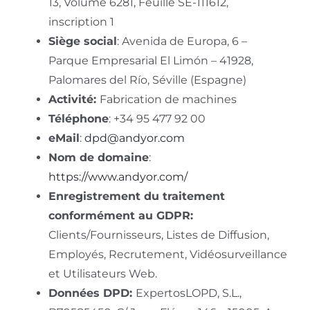
13, Volume 6281, Feuille SE-111612,
inscription 1
Siège social
: Avenida de Europa, 6 –
Parque Empresarial El Limón – 41928,
Palomares del Río, Séville (Espagne)
Activité:
Fabrication de machines
Téléphone
: +34 95 477 92 00
eMail
:
dpd@andyor.com
Nom de domaine
:
https://www.andyor.com/
Enregistrement du traitement
conformément au GDPR:
Clients/Fournisseurs, Listes de Diffusion,
Employés, Recrutement, Vidéosurveillance
et Utilisateurs Web.
Données DPD:
ExpertosLOPD, S.L.,