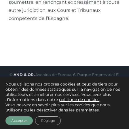
soumettre, en renonçant expressément à toute
autre juridiction, aux Cours et Tribunaux
compétents de l’Espagne.
©
AND & OR.
Avenida de Europa, 6. Parque Empresarial El
Limón · 41928 Palomares del Río – Sevilla, ESPAGNE
Nous utilisons nos propres cookies et ceux de tiers pour
Mentions légales
|
Politique de confidentialité
|
Conditions
obtenir des données statistiques sur la navigation de nos
utilisateurs et améliorer nos services. Vous avez plus
d'utilisation
|
Politique relative aux cookies
|
Canal de
d'informations dans notre
politique de cookies
réclamation
Vous pouvez en savoir plus sur les cookies que nous
Un autre site de
Convertclick
utilisons ou les désactiver dans les
paramètres
.
YouTube
LinkedIn
Facebook
X
Instagram
Accepter
Réglage