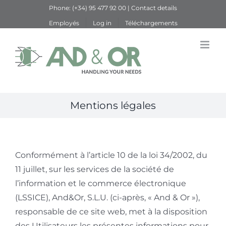
Skip
Phone:
(+34) 95 477 92 00
|
Contact details
to
Employés
Log in
Téléchargements
content
Mentions légales
Conformément à l’article 10 de la loi 34/2002, du
11 juillet, sur les services de la société de
l’information et le commerce électronique
(LSSICE), And&Or, S.L.U. (ci-après, « And & Or »),
responsable de ce site web, met à la disposition
des Utilisateurs les présentes informations pour