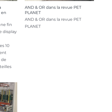
a
AND & OR dans la revue PET
s en
PLANET
AND & OR dans la revue PET
ne fin
PLANET
e display
es 10
ent
é de
eilles