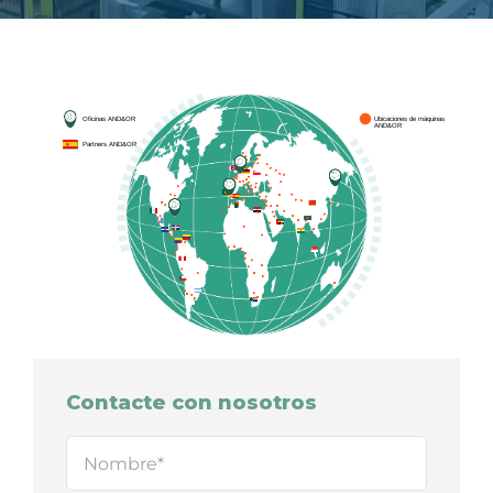
Oficinas AND&OR
Ubicaciones de máquinas
AND&OR
Partners AND&OR
Contacte con nosotros