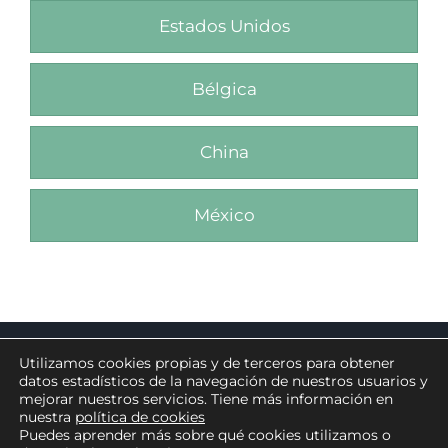
Estados Unidos
Bélgica
China
México
©
AND & OR.
Avenida de Europa, 6. Parque Empresarial El
Utilizamos cookies propias y de terceros para obtener
Limón · 41928 Palomares del Río – Sevilla, SPAIN
datos estadísticos de la navegación de nuestros usuarios y
mejorar nuestros servicios. Tiene más información en
Aviso legal
|
Política de privacidad
|
Condiciones de uso
|
nuestra
política de cookies
Política de cookies
|
Canal de denuncia
Puedes aprender más sobre qué cookies utilizamos o
Otro sitio de
Convertclick