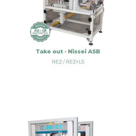
El equipo puede ser complementado con un
comprobador de poros integrado, REZ+LS.
DESCARGA
Take out - Nissei ASB
REZ / REZ+LS
VIDEO
El equipo REZ-G se utiliza para la extracción de
envases de forma ordenada, noble y segura, de las
máquinas de inyección-soplado tipo AOKI. Se
disponen distintos modelos según modelo de