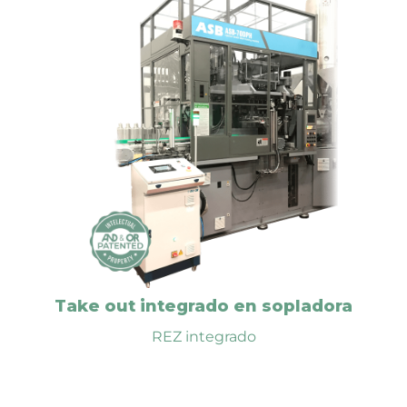
Simple y bajo mantenimiento.
Movimientos servo motorizados para ganar
precisión y reducir los tiempos de cambio de
formato.
Pinza universal para botellas, sin necesidad de
cambio de piezas.
Robot fácilmente manejable con conectores
rápidos, para retirar de la zona y acceder a
cambio de moldes en sopladora
Extrae los envases de forma ordenada, noble y
segura.
El equipo puede ser complementado con un
comprobador de poros integrado, REZ+LS.
DESCARGA
Take out integrado en sopladora
REZ integrado
VIDEO