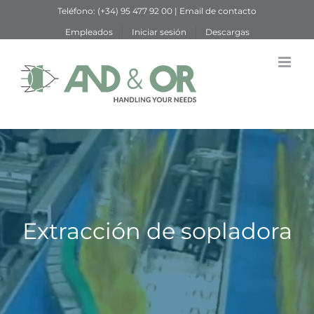
Saltar
Teléfono:
(+34) 95 477 92 00
|
Email de contacto
al
Empleados
Iniciar sesión
Descargas
contenido
Extracción de sopladora