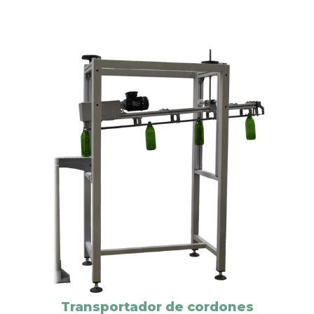
, fácil regulación de
Transportador de cordones
altura para distintos formatos de botellas.
Este sistema es totalmente automático y eficaz para
la recogida de envases provenientes de guías en
cuello a la salida de máquinas rotativas y lineales
tipo SIDEL, SIPA o similar con salida ordenada y el
posicionamiento de estos sobre transportador a
altura fija.
Los volantes de ajuste de altura a la salida del
sistema permite la fácil adaptación a distintos
formatos de envases, sin necesidad de cambiar la
altura de ningún transportador de la línea,
reduciendo así los tiempos de cambio de formato.
DESCARGA
Transportador de cordones