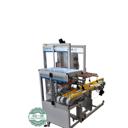
modelo REZ-CC se
equipo extractor de envases
El
utiliza para la extracción de envases de forma
ordenada, noble y segura.
Incluye el posicionado automático de cazoletas,
garantizando el transporte de envases inestables.
Evita marcas y roces en los envases, permitiendo a su
vez su ordenamiento para su comprobación, el
ensacado o empaquetado automático y posterior
paletizado.
El equipo puede ser complementado con un
comprobador de poros integrado, REZ+LS.
DESCARGA