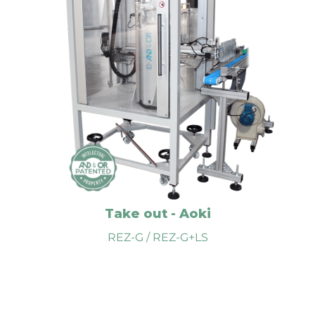
máquina sopladora (250, 350 y 500).
Se evitan así marcas y roces en los envases,
permitiendo a su vez su ordenamiento para su
comprobación, el ensacado o empaquetado
automático y posterior paletizado.
El equipo puede ser complementado con un
integrado, REZ-G+LS.
comprobador de poros
DESCARGA
Take out - Aoki
VIDEO
REZ-G / REZ-G+LS