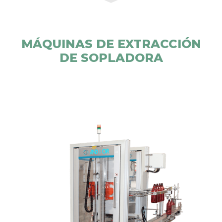
MÁQUINAS DE EXTRACCIÓN
DE SOPLADORA
se
extractor de envases modelo REZ
El equipo
utiliza para la extracción de envases de forma
ordenada, noble y segura, de las máquinas de
inyección-soplado tipo NISSEI ASB. Se disponen
distintos modelos de extractor según modelo de
máquina ASB (12M, 12N, 50MB, 70DPH, 70DPW, 150
DP, etc.)
Se evitan así marcas y roces en los envases,
permitiendo a su vez su ordenamiento para su
comprobación, el ensacado o empaquetado
automático y posterior paletizado.