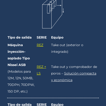
Tipo de salida
SERIE
Equipo
Máquina
REZ
Take out (exterior o
inyección-
integrado)
soplado Tipo
Nissei ASB
REZ +
Take out y comprobador de
(Modelos para
LS
poros –
Solución compacta
12M, 12N, 50MB,
y económica
70DPH, 70DPW,
150 DP, etc.)
Tipo de salida
SERIE
Equipo