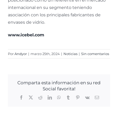
posicionado como un referente en el mercado
internacional en su segmento teniendo
asociación con los principales fabricantes de
envases de vidrio.
www.icebel.com
Por
Andyor
|
marzo 25th, 2024
|
Noticias
|
Sin comentarios
Comparta esta información en su red
Social favorita!
Facebook
X
Reddit
LinkedIn
WhatsApp
Tumblr
Pinterest
Vk
Correo
electrónico