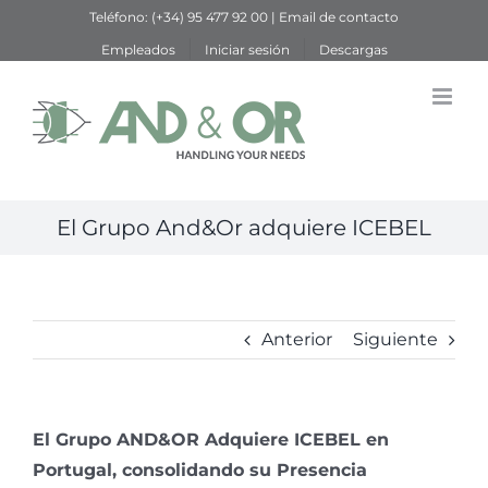
Saltar
Teléfono:
(+34) 95 477 92 00
|
Email de contacto
al
Empleados
Iniciar sesión
Descargas
contenido
El Grupo And&Or adquiere ICEBEL
Anterior
Siguiente
El Grupo AND&OR Adquiere ICEBEL en
Portugal, consolidando su Presencia