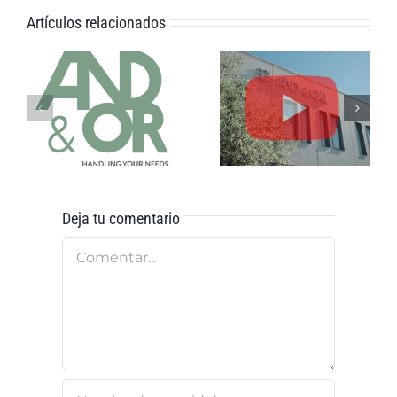
Artículos relacionados
Implantación
de nuevos
servicios
And&Or: Un
tecnológicos
Viaje a Través
para la gestión
de la
efectiva del
Innovación
flujo de
información
empresarial
Deja tu comentario
Comentar