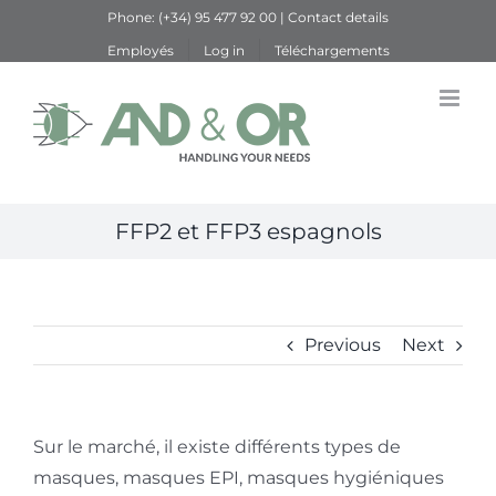
Skip
Phone:
(+34) 95 477 92 00
|
Contact details
to
Employés
Log in
Téléchargements
content
FFP2 et FFP3 espagnols
Previous
Next
Sur le marché, il existe différents types de
masques, masques EPI, masques hygiéniques