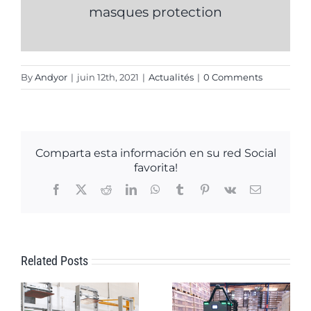
masques protection
By
Andyor
|
juin 12th, 2021
|
Actualités
|
0 Comments
Comparta esta información en su red Social
favorita!
Facebook
X
Reddit
LinkedIn
WhatsApp
Tumblr
Pinterest
Vk
Email
Related Posts
Vous recherchez