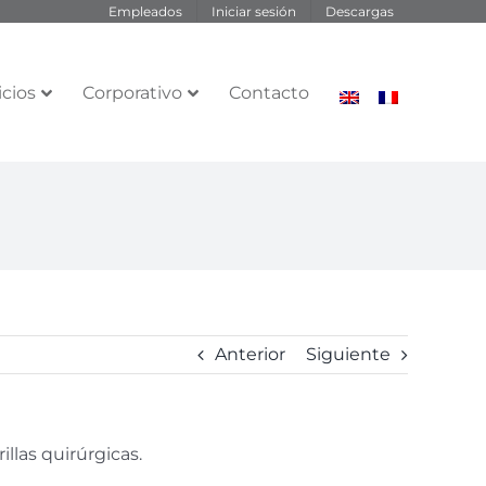
Empleados
Iniciar sesión
Descargas
icios
Corporativo
Contacto
Anterior
Siguiente
illas quirúrgicas.