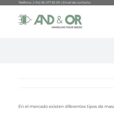
Teléfono:
(+34) 95 477 92 00
|
Email de contacto
Saltar
al
contenido
En el mercado existen diferentes tipos de mascari