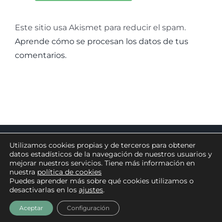
Este sitio usa Akismet para reducir el spam.
Aprende cómo se procesan los datos de tus
comentarios.
©
AND & OR.
Avenida de Europa, 6. Parque Empresarial El
Utilizamos cookies propias y de terceros para obtener
Limón · 41928 Palomares del Río – Sevilla, SPAIN
datos estadísticos de la navegación de nuestros usuarios y
mejorar nuestros servicios. Tiene más información en
Aviso legal
|
Política de privacidad
|
Condiciones de uso
|
nuestra
política de cookies
Política de cookies
|
Canal de denuncia
Puedes aprender más sobre qué cookies utilizamos o
Otro sitio de
Convertclick
desactivarlas en los
ajustes
.
YouTube
LinkedIn
Facebook
X
Instagram
Aceptar
Configuración