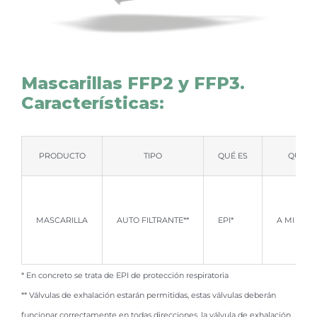
Mascarillas FFP2 y FFP3.
Características:
PRODUCTO
TIPO
QUÉ ES
QUÉ P
MASCARILLA
AUTO FILTRANTE**
EPI*
A MI DE 
* En concreto se trata de EPI de protección respiratoria
** Válvulas de exhalación estarán permitidas, estas válvulas deberán
funcionar correctamente en todas direcciones, la válvula de exhalación