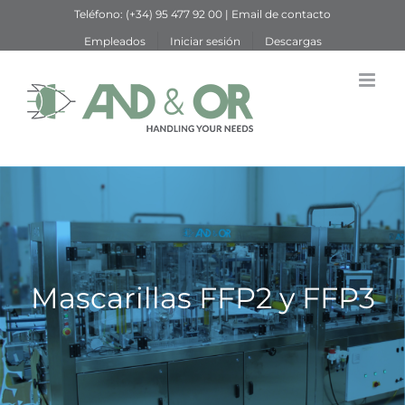
Saltar
Teléfono:
(+34) 95 477 92 00
|
Email de contacto
al
Empleados
Iniciar sesión
Descargas
contenido
Mascarillas FFP2 y FFP3