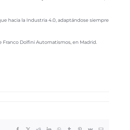
oque hacia la Industria 4.0, adaptándose siempre
e Franco Dolfini Automatismos, en Madrid.
Facebook
X
Reddit
LinkedIn
WhatsApp
Tumblr
Pinterest
Vk
Correo