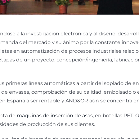
ndose a la investigación electrónica y al diseño, desarro
demanda del mercado y su ánimo por la constante innov
etas en automatización de procesos industriales relaci
tapas de un proyecto: concepción/ingeniería, fabricación,
us primeras líneas automáticas a partir del soplado de en
 de envases, comprobación de su calidad, embolsado o e
en España a ser rentable y AND&OR aún se concentra e
enta de
máquinas de inserción de asas
, en botellas PET. 
idades de producción de sus clientes.