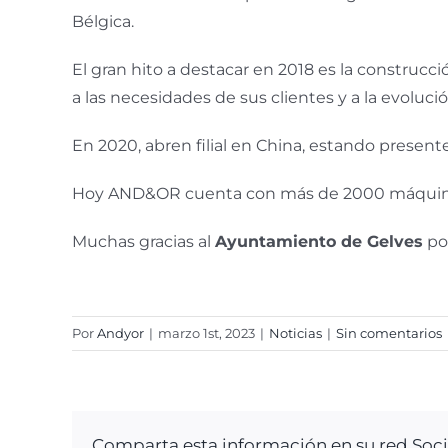
Bélgica.
El gran hito a destacar en 2018 es la construcc
a las necesidades de sus clientes y a la evoluci
En 2020, abren filial en China, estando prese
Hoy AND&OR cuenta con más de 2000 máquinas
Muchas gracias al
Ayuntamiento de Gelves
por
Por
Andyor
|
marzo 1st, 2023
|
Noticias
|
Sin comentarios
Comparta esta información en su red Socia