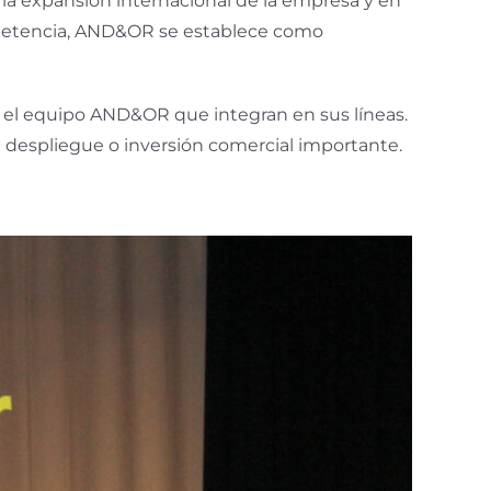
 la expansión internacional de la empresa y en
ompetencia, AND&OR se establece como
 el equipo AND&OR que integran en sus líneas.
n despliegue o inversión comercial importante.