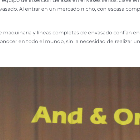
 equipo de inserción de asas en envases llenos, clave en
 envasado. Al entrar en un mercado nicho, con escasa c
e maquinaria y líneas completas de envasado confían en
conocer en todo el mundo, sin la necesidad de realizar u