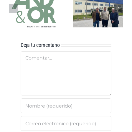
El Grupo
And&Or: Un
And&Or
Viaje a Través
adquiere
de la
ICEBEL
Innovación
Deja tu comentario
Comentar