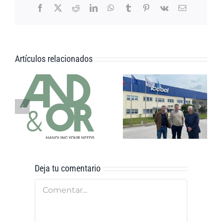
Facebook
X
Reddit
LinkedIn
WhatsApp
Tumblr
Pinterest
Vk
Correo
electrónico
Artículos relacionados
El Grupo
And&Or: Un
And&Or
Viaje a Través
adquiere
de la
ICEBEL
Innovación
Deja tu comentario
Comentar